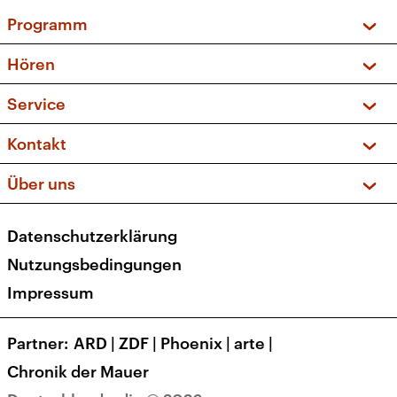
Programm
Vorschau und Rückschau
Hören
Sendungen und Podcasts
Livestream
Service
Musikliste
Frequenzen (UKW + DAB+)
FAQ
Kontakt
Kakadu – Das Kinderprogramm
Apps
Archiv
Hörerservice
Über uns
Newsletter
Social Media
Deutschlandradio
RSS
Datenschutzerklärung
Presse
Veranstaltungen
Nutzungsbedingungen
Karriere
Impressum
Transparenz
Korrekturen und Richtigstellungen
Partner
ARD
|
ZDF
|
Phoenix
|
arte
|
Barrierefreiheit
Chronik der Mauer