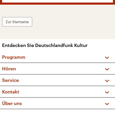
Zur Startseite
Entdecken Sie Deutschlandfunk Kultur
Programm
Vorschau und Rückschau
Hören
Sendungen und Podcasts
Livestream
Service
Musikliste
Frequenzen (UKW + DAB+)
FAQ
Kontakt
Kakadu – Das Kinderprogramm
Apps
Archiv
Hörerservice
Über uns
Newsletter
Social Media
Deutschlandradio
RSS