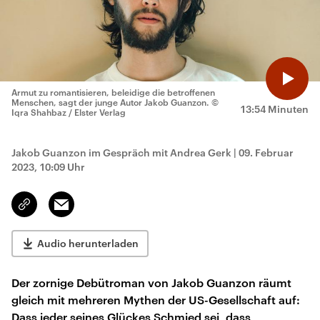
Armut zu romantisieren, beleidige die betroffenen
Menschen, sagt der junge Autor Jakob Guanzon.
©
13:54 Minuten
Iqra Shahbaz / Elster Verlag
Jakob Guanzon im Gespräch mit Andrea Gerk
|
09. Februar
2023, 10:09 Uhr
Email
Link
kopieren/teilen
Audio herunterladen
Der zornige Debütroman von Jakob Guanzon räumt
gleich mit mehreren Mythen der US-Gesellschaft auf:
Dass jeder seines Glückes Schmied sei, dass