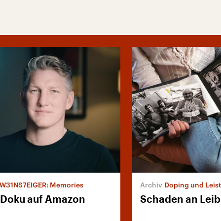
W31NS7EIGER: Memories
Doping und Leistu
-Doku auf Amazon
Schaden an Leib