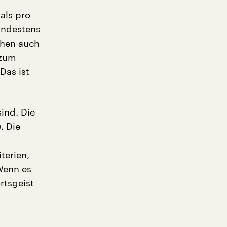
als pro
indestens
chen auch
 zum
Das ist
ind. Die
. Die
terien,
Wenn es
rtsgeist