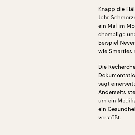
Knapp die Häl
Jahr Schmerzm
ein Mal im M
ehemalige und
Beispiel Neven
wie Smarties
Die Recherche
Dokumentation
sagt einerseit
Anderseits ste
um ein Medika
ein Gesundhei
verstößt.