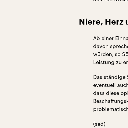
Niere, Herz
Ab einer Einn
davon spreche
würden, so Sö
Leistung zu e
Das ständige 
eventuell auc
dass diese op
Beschaffungsk
problematisch“
(sed)