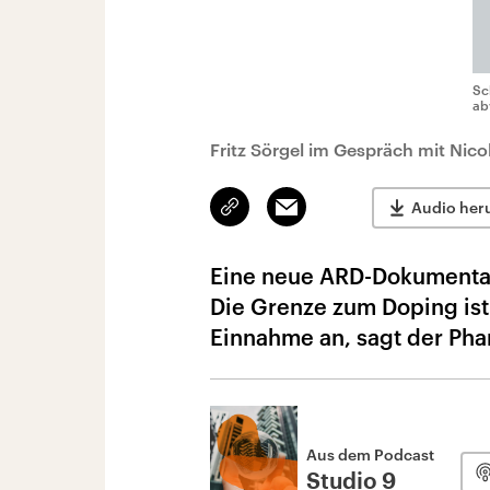
Sc
ab
Fritz Sörgel im Gespräch mit Nico
Link
Email
Audio her
kopieren/teilen
Eine neue ARD-Dokumentati
Die Grenze zum Doping ist
Einnahme an, sagt der Pha
Aus dem Podcast
Studio 9