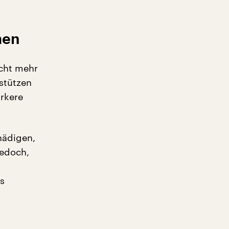
men
cht mehr
stützen
ärkere
hädigen,
jedoch,
s