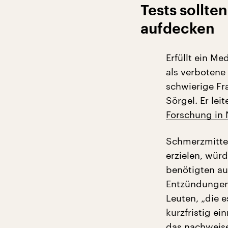
Tests sollt
aufdecken
Erfüllt ein M
als verbotene
schwierige Fr
Sörgel. Er leit
Forschung in
Schmerzmitte
erzielen, wür
benötigten au
Entzündungen
Leuten, „die 
kurzfristig e
das nachweis