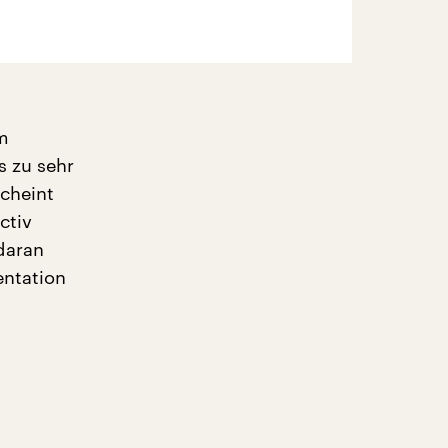
im
s zu sehr
scheint
ctiv
daran
entation