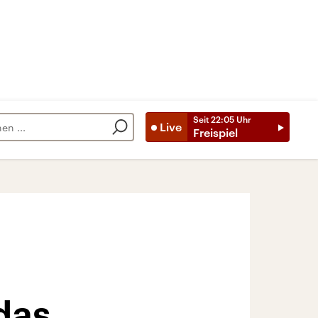
Seit
22:05
Uhr
Live
Freispiel
das