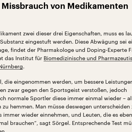
en Missbrauch von Medikamenten
edikament zwei dieser drei Eigenschaften, muss es l
 Substanz eingestuft werden. Diese Abwägung sei e
age, findet der Pharmakologe und Doping-Experte Fr
et das Institut für
Biomedizinische und Pharmazeuti
 Nürnberg
.
l, die eingenommen werden, um bessere Leistunge
den zwar gegen den Sportsgeist verstoßen, jedoch
ch normale Sportler diese immer einmal wieder – al
 zu hemmen. Man müsse deswegen unterscheiden 
es immer wieder einnehmen, und Leuten, die es ebe
inmal brauchen“, sagt Sörgel. Entsprechende Test m
en.