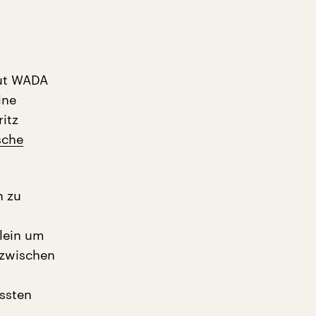
aut WADA
ine
itz
sche
n zu
lein um
zwischen
n
üssten