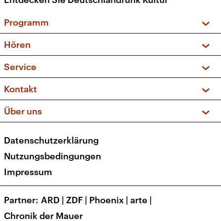
Programm
Vorschau und Rückschau
Hören
Sendungen und Podcasts
Livestream
Service
Musikliste
Frequenzen (UKW + DAB+)
FAQ
Kontakt
Kakadu – Das Kinderprogramm
Apps
Archiv
Hörerservice
Über uns
Newsletter
Social Media
Deutschlandradio
RSS
Datenschutzerklärung
Presse
Veranstaltungen
Nutzungsbedingungen
Karriere
Impressum
Transparenz
Korrekturen und Richtigstellungen
Partner
ARD
|
ZDF
|
Phoenix
|
arte
|
Barrierefreiheit
Chronik der Mauer