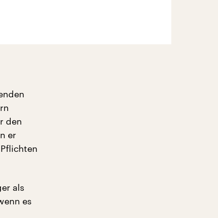
genden
rn
er den
n er
Pflichten
ger als
 wenn es