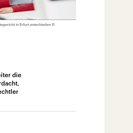
gericht in Erfurt entschieden
©
iter die
rdacht,
echtler