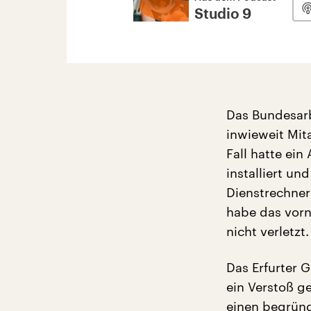
Studio 9
Das Bundesarb
inwieweit Mit
Fall hatte ei
installiert un
Dienstrechner
habe das vorn
nicht verletzt.
Das Erfurter G
ein Verstoß g
einen begrün