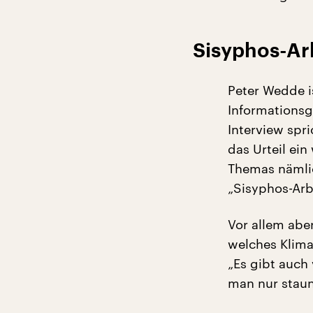
Sisyphos-Arbe
Peter Wedde i
Informationsg
Interview spr
das Urteil ein 
Themas nämlic
„Sisyphos-Arbe
Vor allem aber
welches Klima
„Es gibt auch
man nur stau