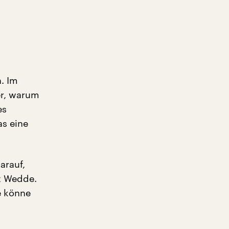
. Im
er, warum
es
s eine
arauf,
t Wedde.
e könne