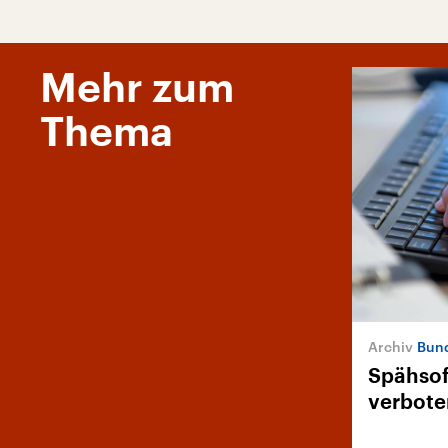
Mehr zum
Thema
Bund
Spähsof
verbote