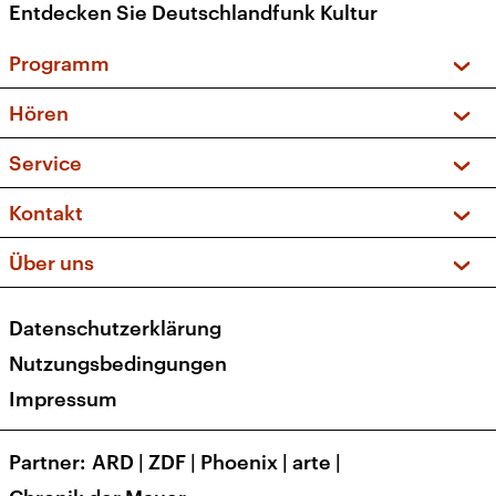
Entdecken Sie Deutschlandfunk Kultur
Programm
Vorschau und Rückschau
Hören
Sendungen und Podcasts
Livestream
Service
Musikliste
Frequenzen (UKW + DAB+)
FAQ
Kontakt
Kakadu – Das Kinderprogramm
Apps
Archiv
Hörerservice
Über uns
Newsletter
Social Media
Deutschlandradio
RSS
Datenschutzerklärung
Presse
Veranstaltungen
Nutzungsbedingungen
Karriere
Impressum
Transparenz
Korrekturen und Richtigstellungen
Partner
ARD
|
ZDF
|
Phoenix
|
arte
|
Barrierefreiheit