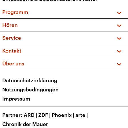
Programm
Vorschau und Rückschau
Hören
Sendungen und Podcasts
Livestream
Service
Musikliste
Frequenzen (UKW + DAB+)
FAQ
Kontakt
Kakadu – Das Kinderprogramm
Apps
Archiv
Hörerservice
Über uns
Newsletter
Social Media
Deutschlandradio
RSS
Datenschutzerklärung
Presse
Veranstaltungen
Nutzungsbedingungen
Karriere
Impressum
Transparenz
Korrekturen und Richtigstellungen
Partner
ARD
|
ZDF
|
Phoenix
|
arte
|
Barrierefreiheit
Chronik der Mauer