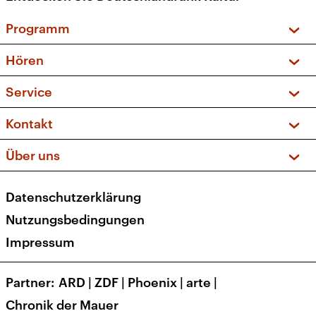
Programm
Vorschau und Rückschau
Hören
Sendungen und Podcasts
Livestream
Service
Musikliste
Frequenzen (UKW + DAB+)
FAQ
Kontakt
Kakadu – Das Kinderprogramm
Apps
Archiv
Hörerservice
Über uns
Newsletter
Social Media
Deutschlandradio
RSS
Datenschutzerklärung
Presse
Veranstaltungen
Nutzungsbedingungen
Karriere
Impressum
Transparenz
Korrekturen und Richtigstellungen
Partner
ARD
|
ZDF
|
Phoenix
|
arte
|
Barrierefreiheit
Chronik der Mauer