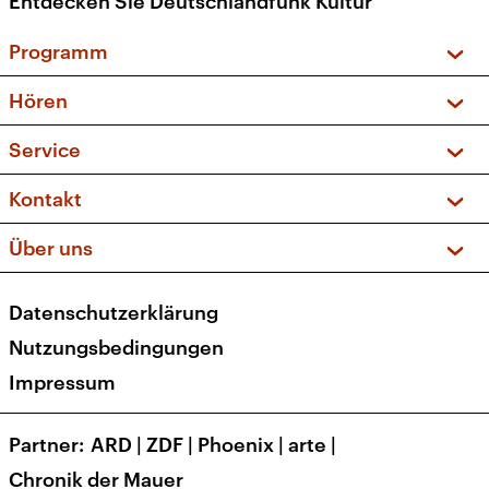
Entdecken Sie Deutschlandfunk Kultur
Programm
Vorschau und Rückschau
Hören
Sendungen und Podcasts
Livestream
Service
Musikliste
Frequenzen (UKW + DAB+)
FAQ
Kontakt
Kakadu – Das Kinderprogramm
Apps
Archiv
Hörerservice
Über uns
Newsletter
Social Media
Deutschlandradio
RSS
Datenschutzerklärung
Presse
Veranstaltungen
Nutzungsbedingungen
Karriere
Impressum
Transparenz
Korrekturen und Richtigstellungen
Partner
ARD
|
ZDF
|
Phoenix
|
arte
|
Barrierefreiheit
Chronik der Mauer