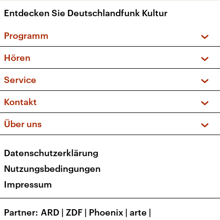
Entdecken Sie Deutschlandfunk Kultur
Programm
Vorschau und Rückschau
Hören
Sendungen und Podcasts
Livestream
Service
Musikliste
Frequenzen (UKW + DAB+)
FAQ
Kontakt
Kakadu – Das Kinderprogramm
Apps
Archiv
Hörerservice
Über uns
Newsletter
Social Media
Deutschlandradio
RSS
Datenschutzerklärung
Presse
Veranstaltungen
Nutzungsbedingungen
Karriere
Impressum
Transparenz
Korrekturen und Richtigstellungen
Partner
ARD
|
ZDF
|
Phoenix
|
arte
|