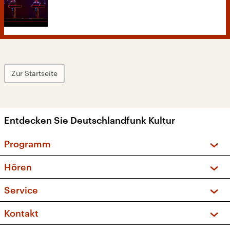
Zur Startseite
Entdecken Sie Deutschlandfunk Kultur
Programm
Vorschau und Rückschau
Hören
Sendungen und Podcasts
Livestream
Service
Musikliste
Frequenzen (UKW + DAB+)
FAQ
Kontakt
Kakadu – Das Kinderprogramm
Apps
Archiv