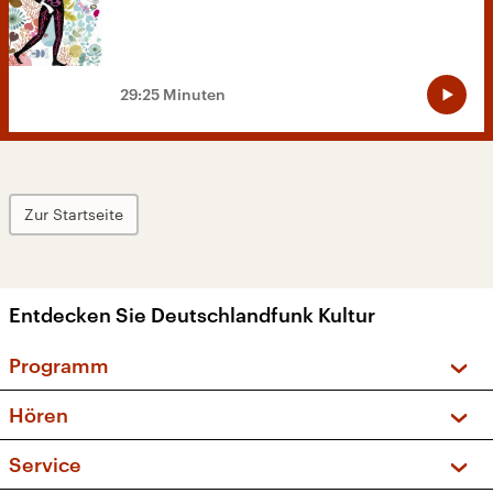
29:25 Minuten
Zur Startseite
Entdecken Sie Deutschlandfunk Kultur
Programm
Vorschau und Rückschau
Hören
Sendungen und Podcasts
Livestream
Service
Musikliste
Frequenzen (UKW + DAB+)