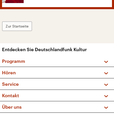
Zur Startseite
Entdecken Sie Deutschlandfunk Kultur
Programm
Vorschau und Rückschau
Hören
Sendungen und Podcasts
Livestream
Service
Musikliste
Frequenzen (UKW + DAB+)
FAQ
Kontakt
Kakadu – Das Kinderprogramm
Apps
Archiv
Hörerservice
Über uns
Newsletter
Social Media