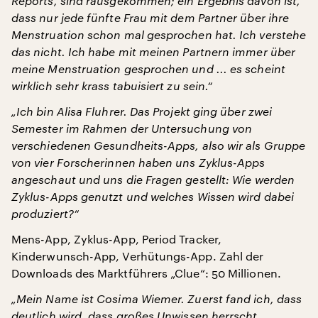
Reports, sind rausgekommen; ein Ergebnis davon ist,
dass nur jede fünfte Frau mit dem Partner über ihre
Menstruation schon mal gesprochen hat. Ich verstehe
das nicht. Ich habe mit meinen Partnern immer über
meine Menstruation gesprochen und ... es scheint
wirklich sehr krass tabuisiert zu sein.“
„Ich bin Alisa Fluhrer. Das Projekt ging über zwei
Semester im Rahmen der Untersuchung von
verschiedenen Gesundheits-Apps, also wir als Gruppe
von vier Forscherinnen haben uns Zyklus-Apps
angeschaut und uns die Fragen gestellt: Wie werden
Zyklus-Apps genutzt und welches Wissen wird dabei
produziert?“
Mens-App, Zyklus-App, Period Tracker,
Kinderwunsch-App, Verhütungs-App. Zahl der
Downloads des Marktführers „Clue“: 50 Millionen.
„Mein Name ist Cosima Wiemer. Zuerst fand ich, dass
deutlich wird, dass großes Unwissen herrscht