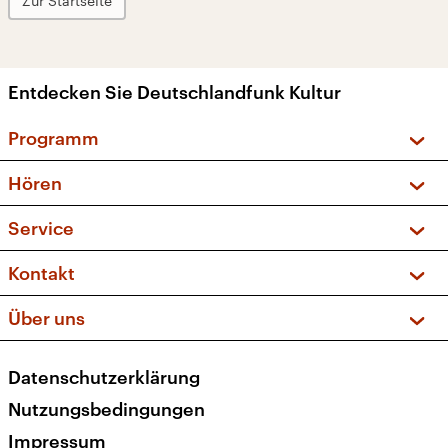
Zur Startseite
Entdecken Sie Deutschlandfunk Kultur
Programm
Vorschau und Rückschau
Hören
Sendungen und Podcasts
Livestream
Service
Musikliste
Frequenzen (UKW + DAB+)
FAQ
Kontakt
Kakadu – Das Kinderprogramm
Apps
Archiv
Hörerservice
Über uns
Newsletter
Social Media
Deutschlandradio
RSS
Datenschutzerklärung
Presse
Veranstaltungen
Nutzungsbedingungen
Karriere
Impressum