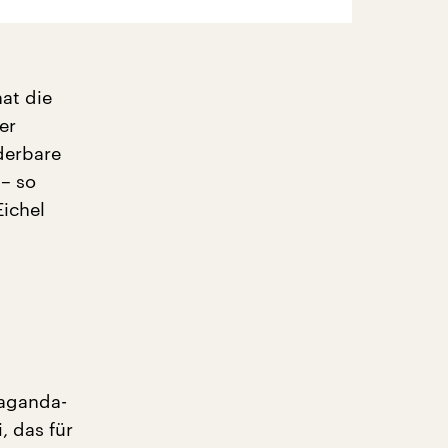
at die
er
derbare
 – so
Eichel
paganda-
, das für