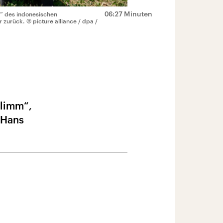
06:27 Minuten
“ des indonesischen
r zurück.
© picture alliance / dpa /
hlimm“,
 Hans