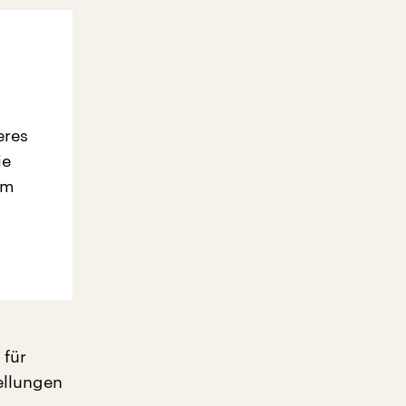
eres
ie
em
 für
ellungen