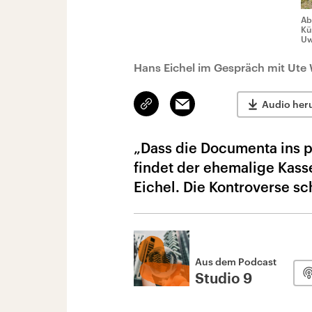
Ab
Kü
Uw
Hans Eichel im Gespräch mit Ute 
Link
Email
Audio her
kopieren/teilen
„Dass die Documenta ins pa
findet der ehemalige Kass
Eichel. Die Kontroverse sc
Aus dem Podcast
Studio 9