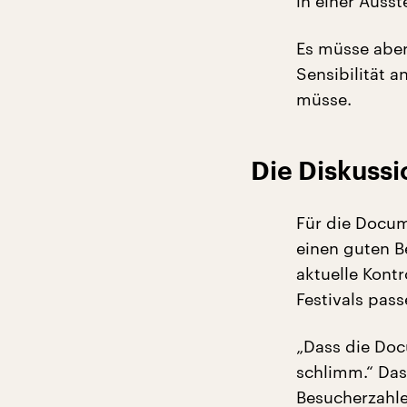
in einer Ausst
Es müsse aber
Sensibilität 
müsse.
Die Diskuss
Für die Docu
einen guten Be
aktuelle Kont
Festivals pass
„Dass die Docu
schlimm.“ Das
Besucherzahle