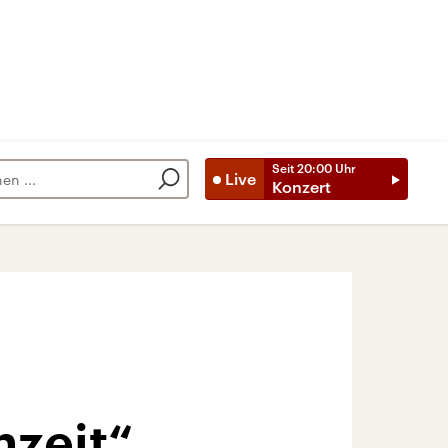
Seit
20:00
Uhr
Live
Konzert
nzeit“