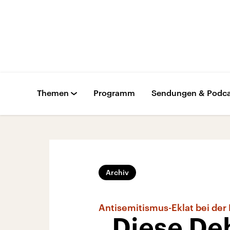
Themen
Programm
Sendungen & Podca
Archiv
Antisemitismus-Eklat bei de
„Diese De