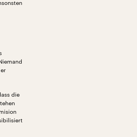
ansonsten
s
“ Niemand
der
dass die
stehen
mision
bilisiert