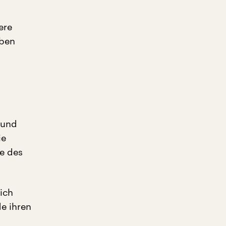
ere
eben
 und
ie
e des
lich
e ihren