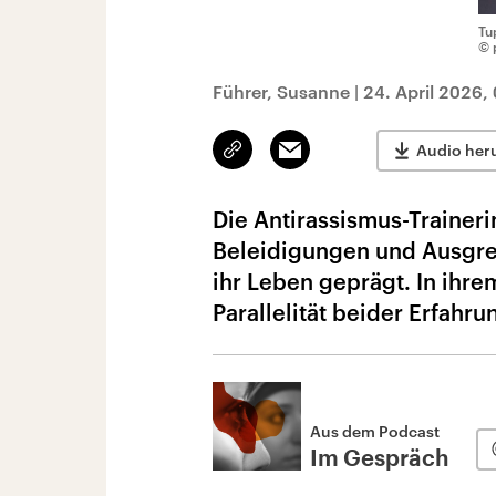
Tu
© 
Führer, Susanne
|
24. April 2026,
Link
Email
Audio her
kopieren/teilen
Die Antirassismus-Trainer
Beleidigungen und Ausgren
ihr Leben geprägt. In ihr
Parallelität beider Erfahru
Aus dem Podcast
Im Gespräch