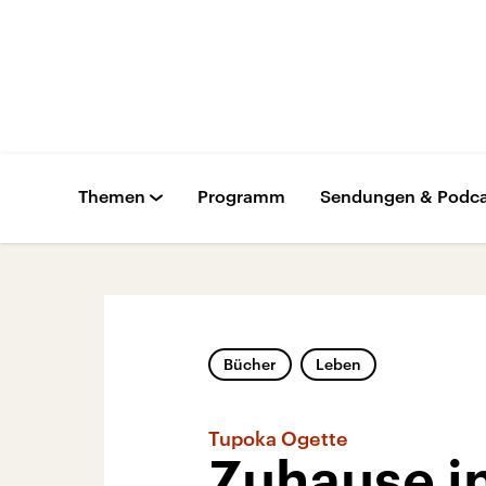
Themen
Programm
Sendungen & Podca
Bücher
Leben
Tupoka Ogette
Zuhause i