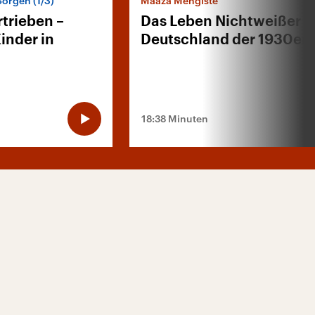
Sorgen (1/3)
Maaza Mengiste
rtrieben –
Das Leben Nichtweißer i
inder in
Deutschland der 1930er-
18:38 Minuten