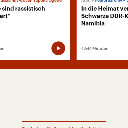
rassismus-Coach Tupoka Ogette
Featurearchiv – 
e sind rassistisch
In die Heimat ve
iert“
Schwarze DDR-K
Namibia
ten
43:44 Minuten