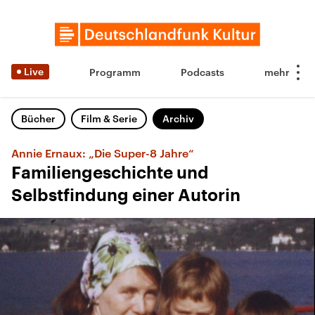
Live
Programm
Podcasts
Bücher
Film & Serie
Archiv
Annie Ernaux: „Die Super-8 Jahre“
Familiengeschichte und
Selbstfindung einer Autorin