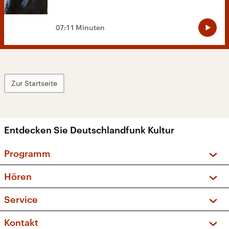
07:11 Minuten
Zur Startseite
Entdecken Sie Deutschlandfunk Kultur
Programm
Vorschau und Rückschau
Hören
Sendungen und Podcasts
Livestream
Service
Musikliste
Frequenzen (UKW + DAB+)
FAQ
Kontakt
Kakadu – Das Kinderprogramm