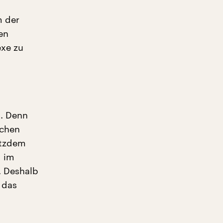
m der
en
exe zu
l. Denn
schen
otzdem
d im
. Deshalb
 das