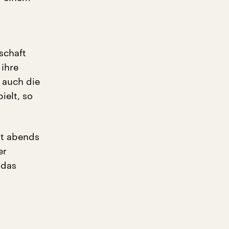
lschaft
 ihre
 auch die
ielt, so
st abends
er
 das