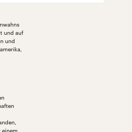
xenwahns
t und auf
en und
namerika,
en
haften
tanden,
r einem