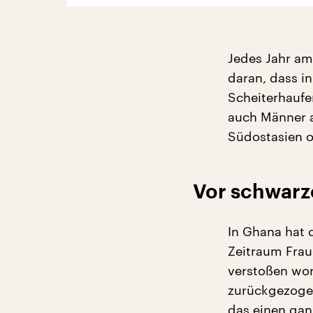
Jedes Jahr am
daran, dass i
Scheiterhauf
auch Männer a
Südostasien od
Vor schwarz
In Ghana hat 
Zeitraum Frau
verstoßen wor
zurückgezogen
das einen gan