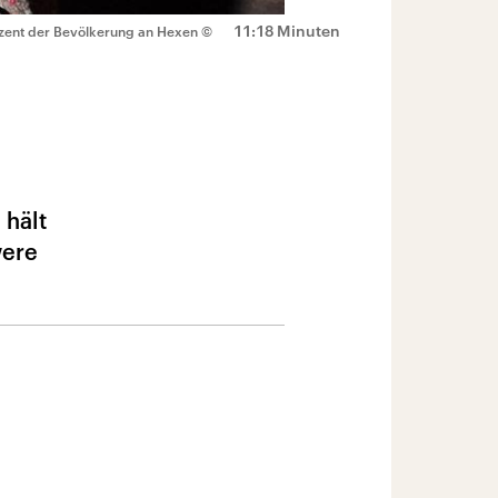
11:18 Minuten
ozent der Bevölkerung an Hexen
©
 hält
were