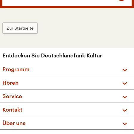
Zur Startseite
Entdecken Sie Deutschlandfunk Kultur
Programm
Vorschau und Rückschau
Hören
Sendungen und Podcasts
Livestream
Service
Musikliste
Frequenzen (UKW + DAB+)
FAQ
Kontakt
Kakadu – Das Kinderprogramm
Apps
Archiv
Hörerservice
Über uns
Newsletter
Social Media