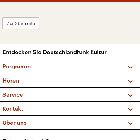
Zur Startseite
Entdecken Sie Deutschlandfunk Kultur
Programm
Vorschau und Rückschau
Hören
Sendungen und Podcasts
Livestream
Service
Musikliste
Frequenzen (UKW + DAB+)
FAQ
Kontakt
Kakadu – Das Kinderprogramm
Apps
Archiv
Hörerservice
Über uns
Newsletter
Social Media
Deutschlandradio
RSS