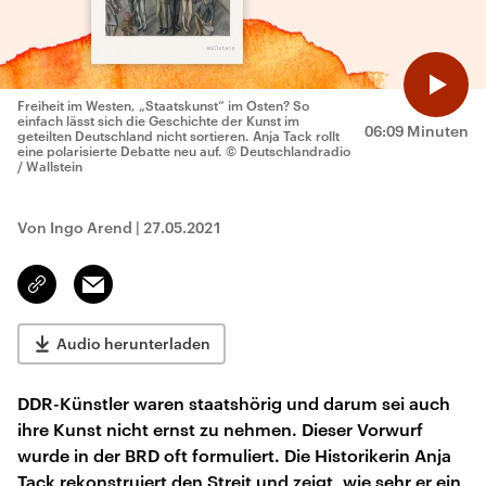
Freiheit im Westen, „Staatskunst“ im Osten? So
einfach lässt sich die Geschichte der Kunst im
06:09 Minuten
geteilten Deutschland nicht sortieren. Anja Tack rollt
eine polarisierte Debatte neu auf.
© Deutschlandradio
/ Wallstein
Von Ingo Arend
|
27.05.2021
Email
Link
kopieren/teilen
Audio herunterladen
DDR-Künstler waren staatshörig und darum sei auch
ihre Kunst nicht ernst zu nehmen. Dieser Vorwurf
wurde in der BRD oft formuliert. Die Historikerin Anja
Tack rekonstruiert den Streit und zeigt, wie sehr er ein