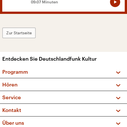
09:07 Minuten
Zur Startseite
Entdecken Sie Deutschlandfunk Kultur
Programm
Vorschau und Rückschau
Hören
Sendungen und Podcasts
Livestream
Service
Musikliste
Frequenzen (UKW + DAB+)
FAQ
Kontakt
Kakadu – Das Kinderprogramm
Apps
Archiv
Hörerservice
Über uns
Newsletter