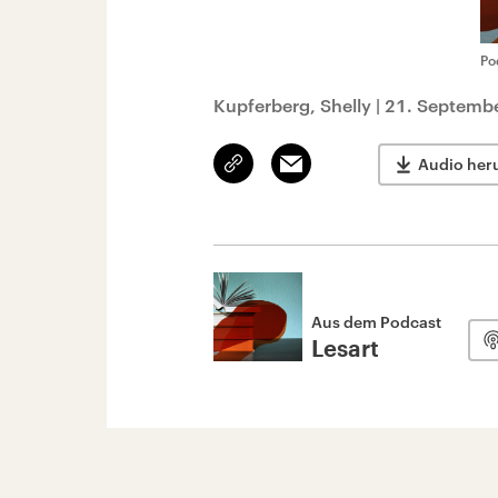
Po
Kupferberg, Shelly
|
21. Septembe
Link
Email
Audio her
kopieren/teilen
Aus dem Podcast
Lesart