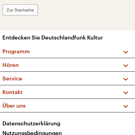
Zur Startseite
Entdecken Sie Deutschlandfunk Kultur
Programm
Vorschau und Rückschau
Hören
Sendungen und Podcasts
Livestream
Service
Musikliste
Frequenzen (UKW + DAB+)
FAQ
Kontakt
Kakadu – Das Kinderprogramm
Apps
Archiv
Hörerservice
Über uns
Newsletter
Social Media
Deutschlandradio
RSS
Datenschutzerklärung
Presse
Veranstaltungen
Nutzungsbedingungen