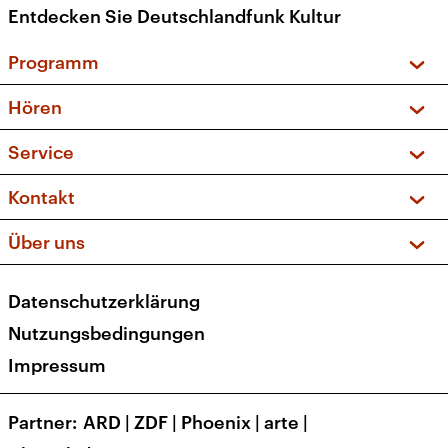
Entdecken Sie Deutschlandfunk Kultur
Programm
Vorschau und Rückschau
Hören
Sendungen und Podcasts
Livestream
Service
Musikliste
Frequenzen (UKW + DAB+)
FAQ
Kontakt
Kakadu – Das Kinderprogramm
Apps
Archiv
Hörerservice
Über uns
Newsletter
Social Media
Deutschlandradio
RSS
Datenschutzerklärung
Presse
Veranstaltungen
Nutzungsbedingungen
Karriere
Impressum
Transparenz
Korrekturen und Richtigstellungen
Partner
ARD
|
ZDF
|
Phoenix
|
arte
|
Barrierefreiheit