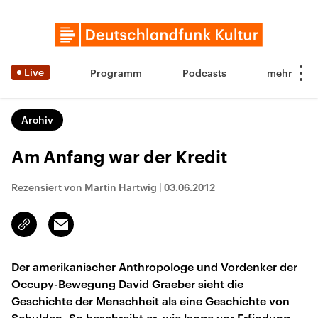
Live
Programm
Podcasts
Archiv
Am Anfang war der Kredit
Rezensiert von Martin Hartwig
|
03.06.2012
Email
Link
kopieren/teilen
Der amerikanischer Anthropologe und Vordenker der
Occupy-Bewegung David Graeber sieht die
Geschichte der Menschheit als eine Geschichte von
Schulden. So beschreibt er, wie lange vor Erfindung