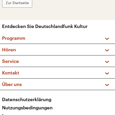
Zur Startseite
Entdecken Sie Deutschlandfunk Kultur
Programm
Vorschau und Rückschau
Hören
Sendungen und Podcasts
Livestream
Service
Musikliste
Frequenzen (UKW + DAB+)
FAQ
Kontakt
Kakadu – Das Kinderprogramm
Apps
Archiv
Hörerservice
Über uns
Newsletter
Social Media
Deutschlandradio
RSS
Datenschutzerklärung
Presse
Veranstaltungen
Nutzungsbedingungen
Karriere