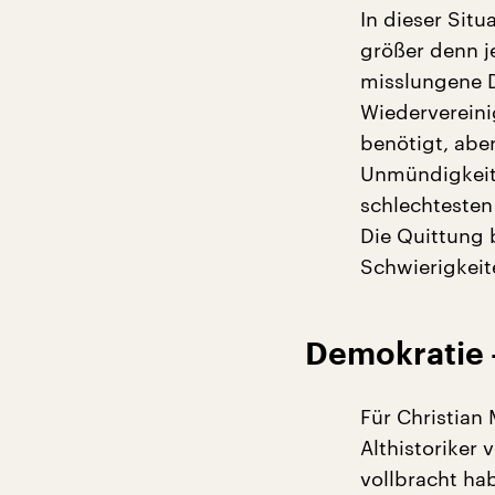
In dieser Situ
größer denn j
misslungene 
Wiederverein
benötigt, abe
Unmündigkeit v
schlechteste
Die Quittung
Schwierigkeit
Demokratie 
Für Christian 
Althistoriker 
vollbracht ha