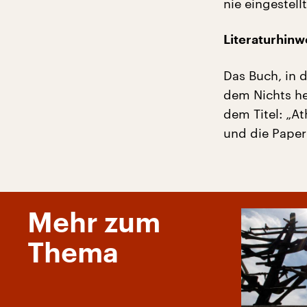
nie eingestellt
Literaturhinw
Das Buch, in 
dem Nichts he
dem Titel: „At
und die Paper
Mehr zum
Thema