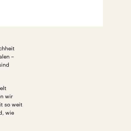
chheit
alen –
sind
elt
n wir
t so weit
d, wie