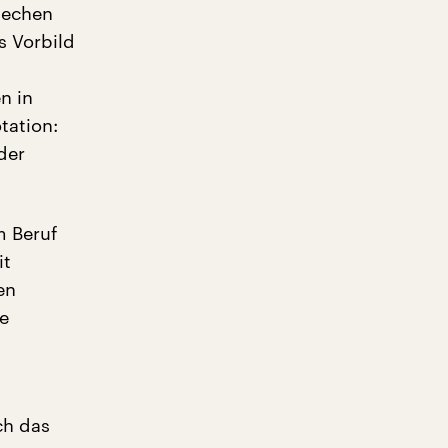
iechen
s Vorbild
n in
tation:
der
m Beruf
it
en
ie
ch das