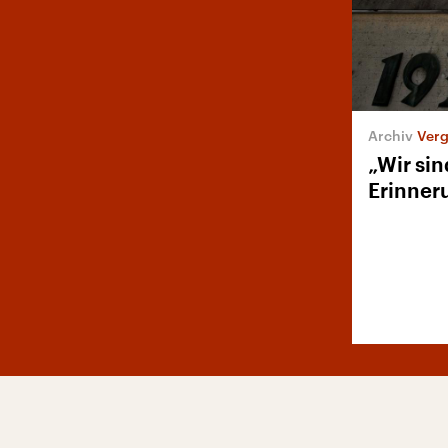
Verg
„Wir sin
Erinner