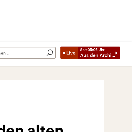
Seit
05:05
Uhr
Live
Aus den Archiven
den alten