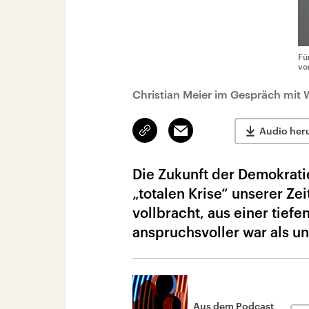
Fü
vo
Christian Meier im Gespräch mit W
Link
Email
Audio her
kopieren/teilen
Die Zukunft der Demokratie
„totalen Krise“ unserer Ze
vollbracht, aus einer tiefe
anspruchsvoller war als un
Aus dem Podcast