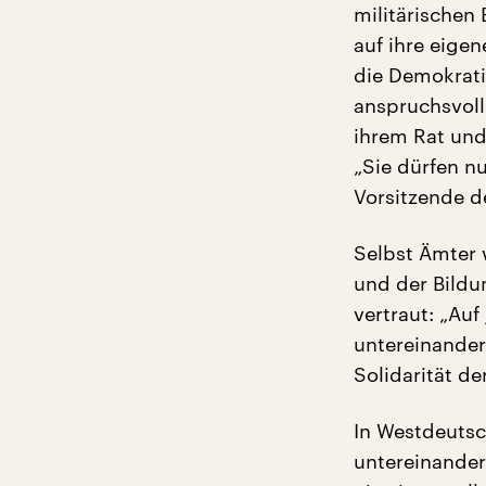
militärischen
auf ihre eige
die Demokrati
anspruchsvoll
ihrem Rat und
„Sie dürfen n
Vorsitzende d
Selbst Ämter 
und der Bildun
vertraut: „Au
untereinander.
Solidarität d
In Westdeutsc
untereinander