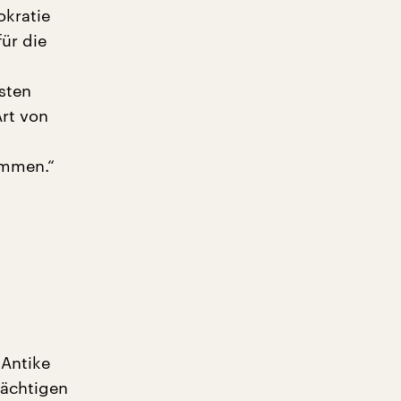
okratie
ür die
sten
rt von
ommen.“
 Antike
mächtigen