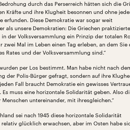
 Bedrohung durch das Perserreich hätten sich die Gr
nen Kräfte und ihre Klugheit besonnen und ohne jede
e erfunden. Diese Demokratie war sogar weit
er als unsere Demokratien: Die Griechen praktizierte
 in der Volksversammlung ein Prinzip der totalen Ro
ur zwei Mal im Leben einen Tag erleben, an dem Sie 
es Rates und der Volksversammlung sind.“
wurden per Los bestimmt. Man habe nicht nach de
g der Polis-Bürger gefragt, sondern auf ihre Klughe
f jeden Fall braucht Demokratie ein gewisses Vertrau
 Es muss eine horizontale Solidarität geben. Also d
er Menschen untereinander, mit ihresgleichen.“
hland sei nach 1945 diese horizontale Solidarität
 relativ glücklich erwachsen, aber im Osten habe si