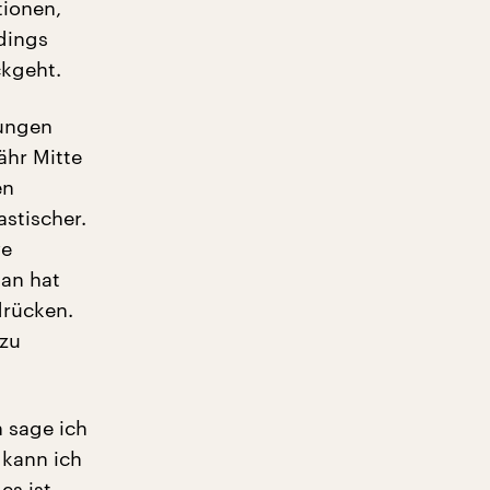
tionen,
dings
ckgeht.
sungen
ähr Mitte
en
stischer.
ve
an hat
drücken.
 zu
n sage ich
k kann ich
es ist