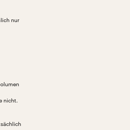
lich nur
nvolumen
 nicht.
tsächlich