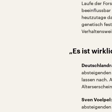
Laufe der For
beeinflussbar
heutzutage da
genetisch fest
Verhaltenswei
„Es ist wirkl
Deutschlandra
absteigenden 
lassen nach. 
Alterserschei
Sven Voelpel:
absteigenden A