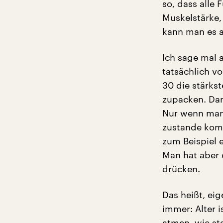
so, dass alle 
Muskelstärke,
kann man es au
Ich sage mal 
tatsächlich v
30 die stärks
zupacken. Dan
Nur wenn man 
zustande kom
zum Beispiel e
Man hat aber 
drücken.
Das heißt, eig
immer: Alter i
atmen, wie sta