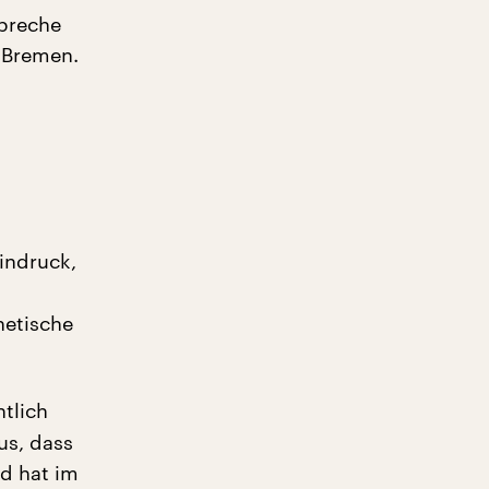
spreche
n Bremen.
indruck,
netische
tlich
us, dass
d hat im