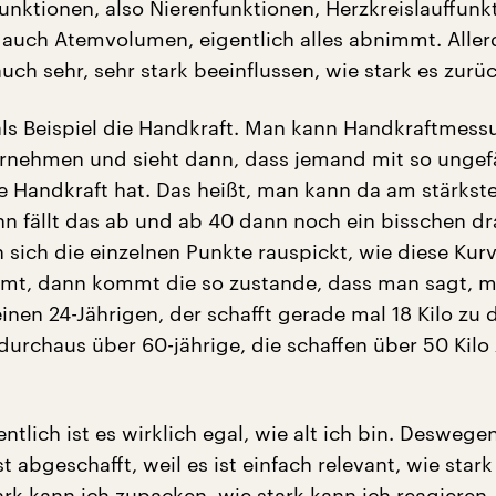
Funktionen, also Nierenfunktionen, Herzkreislauffunk
 auch Atemvolumen, eigentlich alles abnimmt. Aller
ch sehr, sehr stark beeinflussen, wie stark es zurü
als Beispiel die Handkraft. Man kann Handkraftmes
ornehmen und sieht dann, dass jemand mit so ungef
te Handkraft hat. Das heißt, man kann da am stärkst
n fällt das ab und ab 40 dann noch ein bisschen dra
sich die einzelnen Punkte rauspickt, wie diese Kur
mt, dann kommt die so zustande, dass man sagt, m
inen 24-Jährigen, der schafft gerade mal 18 Kilo zu 
durchaus über 60-jährige, die schaffen über 50 Kilo
entlich ist es wirklich egal, wie alt ich bin. Deswege
st abgeschafft, weil es ist einfach relevant, wie star
rk kann ich zupacken, wie stark kann ich reagieren, 