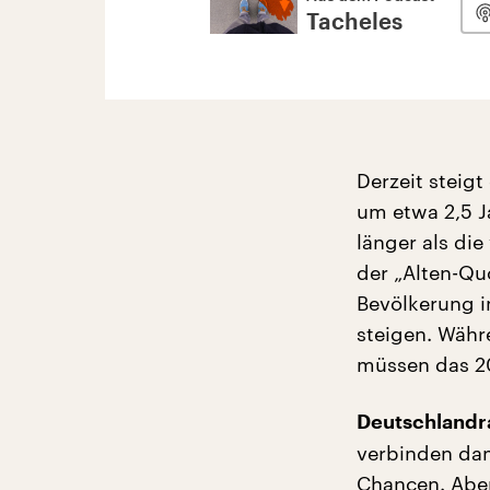
Tacheles
Derzeit steig
um etwa 2,5 Ja
länger als di
der „Alten-Quo
Bevölkerung i
steigen. Währ
müssen das 20
Deutschlandra
verbinden dam
Chancen. Aber