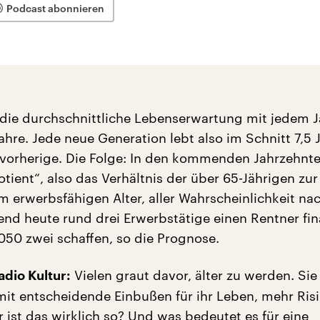
Podcast abonnieren
t die durchschnittliche Lebenserwartung mit jedem 
hre. Jede neue Generation lebt also im Schnitt 7,5 
e vorherige. Die Folge: In den kommenden Jahrzehnt
tient“, also das Verhältnis der über 65-Jährigen zur
m erwerbsfähigen Alter, aller Wahrscheinlichkeit na
end heute rund drei Erwerbstätige einen Rentner fin
50 zwei schaffen, so die Prognose.
Vielen graut davor, älter zu werden. Sie
dio Kultur:
it entscheidende Einbußen für ihr Leben, mehr Risi
 ist das wirklich so? Und was bedeutet es für eine