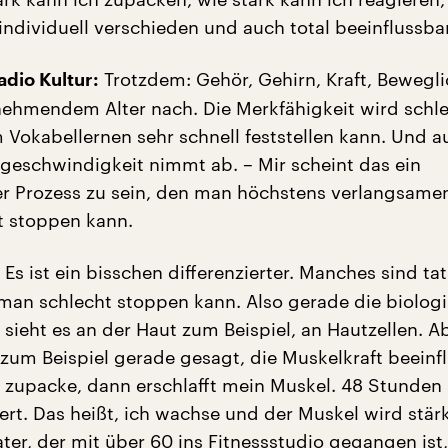
individuell verschieden und auch total beeinflussbar
Trotzdem: Gehör, Gehirn, Kraft, Bewegli
dio Kultur:
nehmendem Alter nach. Die Merkfähigkeit wird schle
Vokabellernen sehr schnell feststellen kann. Und a
geschwindigkeit nimmt ab. – Mir scheint das ein
r Prozess zu sein, den man höchstens verlangsamen
ht stoppen kann.
Es ist ein bisschen differenzierter. Manches sind ta
 man schlecht stoppen kann. Also gerade die biolog
 sieht es an der Haut zum Beispiel, an Hautzellen. 
 zum Beispiel gerade gesagt, die Muskelkraft beeinf
t zupacke, dann erschlafft mein Muskel. 48 Stunden 
rt. Das heißt, ich wachse und der Muskel wird stär
ter, der mit über 60 ins Fitnessstudio gegangen ist,