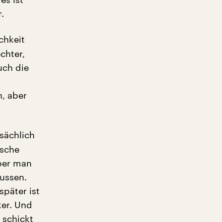
.
chkeit
chter,
uch die
, aber
tsächlich
ische
Aber man
lussen.
später ist
ker. Und
 schickt