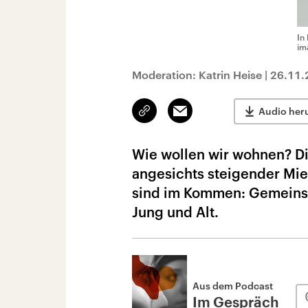
In
im
Moderation: Katrin Heise
|
26.11.
Link
Email
Audio her
kopieren/teilen
Wie wollen wir wohnen? D
angesichts steigender Mie
sind im Kommen: Gemeinsc
Jung und Alt.
Aus dem Podcast
Im Gespräch