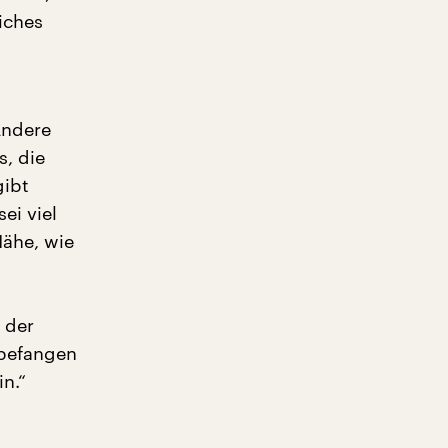
iches
Andere
s, die
gibt
ei viel
Nähe, wie
 der
nbefangen
n.“