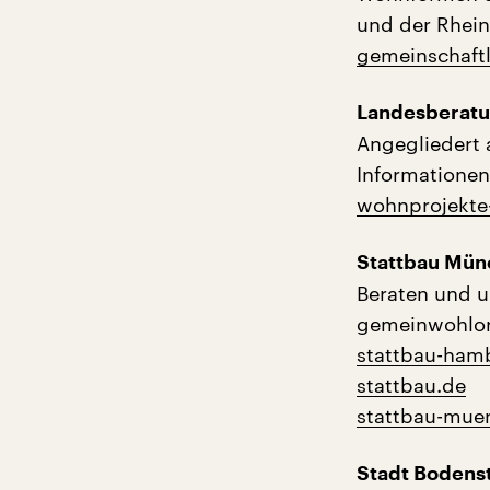
und der Rhein
gemeinschaft
Landesberatu
Angegliedert 
Informationen
wohnprojekte
Stattbau Mün
Beraten und u
gemeinwohlori
stattbau-ham
stattbau.de
stattbau-mue
Stadt Bodenst