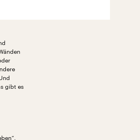
nd
r Wänden
oder
andere
 Und
s gibt es
eben“,