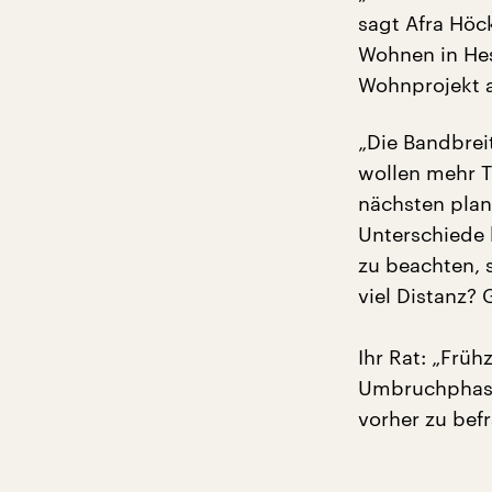
sagt Afra Höc
Wohnen in Hes
Wohnprojekt au
„Die Bandbrei
wollen mehr T
nächsten plane
Unterschiede b
zu beachten, 
viel Distanz?
Ihr Rat: „Frü
Umbruchphase
vorher zu bef