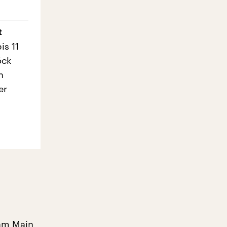
t
is 11
öck
n
er
 am Main