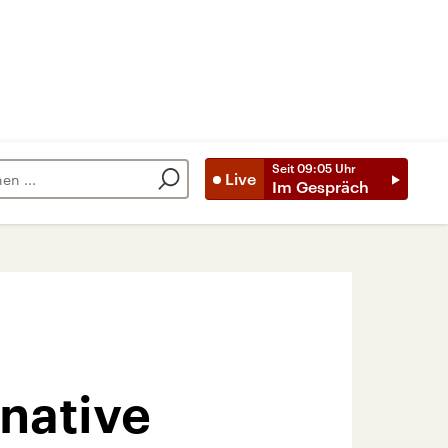
Seit
09:05
Uhr
Live
Im Gespräch
rnative