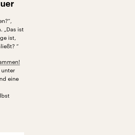
euer
en?“,
. „Das ist
ge ist,
ießt? “
sammen!
r unter
nd eine
s
lbst