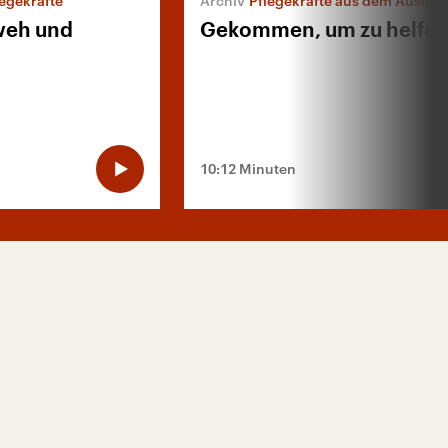
egekräfte
Pflegekräfte aus dem Auslan
weh und
Gekommen, um zu helfe
10:12 Minuten