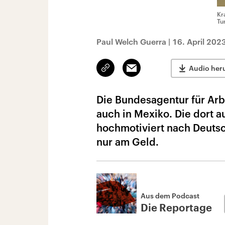
Kr
Tu
Paul Welch Guerra
|
16. April 202
Link
Email
Audio her
kopieren/teilen
Die Bundesagentur für Arb
auch in Mexiko. Die dort
hochmotiviert nach Deutsch
nur am Geld.
Aus dem Podcast
Die Reportage