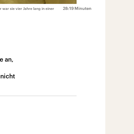
28:19 Minuten
 war sie vier Jahre lang in einer
a
e an,
 nicht