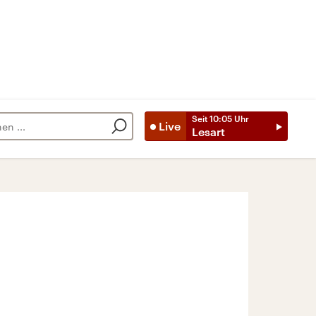
Seit
10:05
Uhr
Live
Lesart