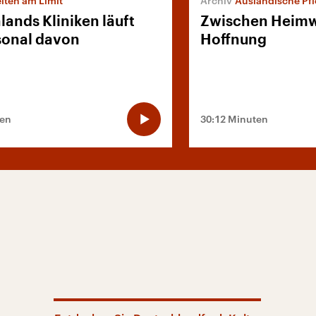
iten am Limit
Ausländische Pfl
lands Kliniken läuft
Zwischen Heim
sonal davon
Hoffnung
ten
30:12 Minuten