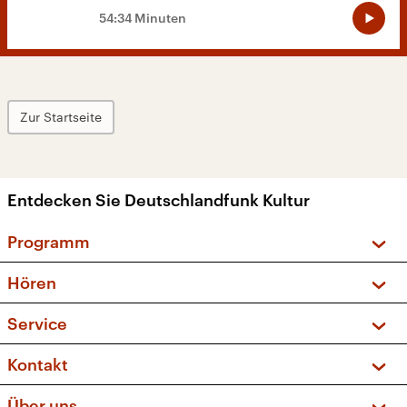
54:34 Minuten
Zur Startseite
Entdecken Sie Deutschlandfunk Kultur
Programm
Vorschau und Rückschau
Hören
Sendungen und Podcasts
Livestream
Service
Musikliste
Frequenzen (UKW + DAB+)
FAQ
Kontakt
Kakadu – Das Kinderprogramm
Apps
Archiv
Hörerservice
Über uns