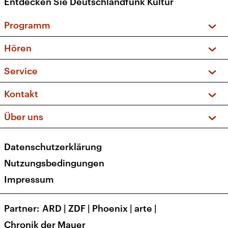
Entdecken Sie Deutschlandfunk Kultur
Programm
Vorschau und Rückschau
Hören
Sendungen und Podcasts
Livestream
Service
Musikliste
Frequenzen (UKW + DAB+)
FAQ
Kontakt
Kakadu – Das Kinderprogramm
Apps
Archiv
Hörerservice
Über uns
Newsletter
Social Media
Deutschlandradio
RSS
Datenschutzerklärung
Presse
Veranstaltungen
Nutzungsbedingungen
Karriere
Impressum
Transparenz
Korrekturen und Richtigstellungen
Partner
ARD
|
ZDF
|
Phoenix
|
arte
|
Barrierefreiheit
Chronik der Mauer