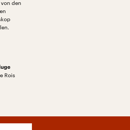
t von den
ten
skop
len.
luge
e Rois