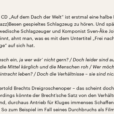
 CD „Auf dem Dach der Welt“ ist erstmal eine halbe
(Jazz)Besen gespieltes Schlagzeug zu hören. Und spä
wedische Schlagzeuger und Komponist Sven-Åke J
innt, ahnt man, was es mit dem Untertitel „Frei nac
e“ auf sich hat.
sch ein, ja wer wär’ nicht gern? / Doch leider sind a
die Mittel kärglich und die Menschen roh / Wer möch
Eintracht leben? / Doch die Verhältnisse – sie sind nic
Bertold Brechts Dreigroschenoper – das scheint doch 
lerdings könnte der Brecht’sche Satz von den Verhält
sind, durchaus Antrieb für Kluges immenses Schaffen
 So zum Beispiel im Fall seines Durchbruchs als Fi