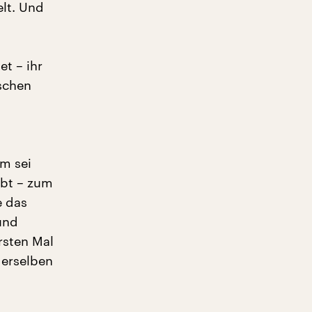
lt. Und
t – ihr
ischen
m sei
ibt – zum
e das
und
rsten Mal
derselben