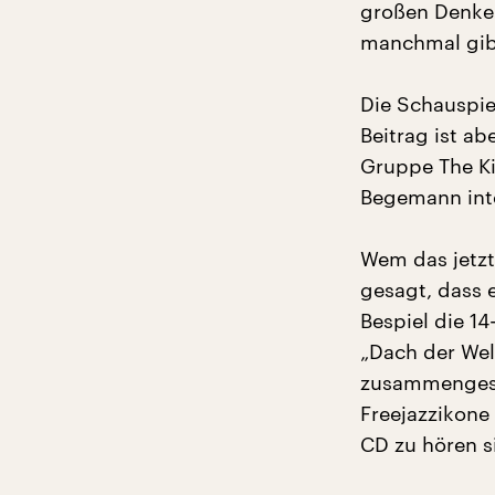
großen Denker
manchmal gib
Die Schauspie
Beitrag ist a
Gruppe The K
Begemann inte
Wem das jetzt
gesagt, dass 
Bespiel die 1
„Dach der Wel
zusammengeste
Freejazzikone
CD zu hören s