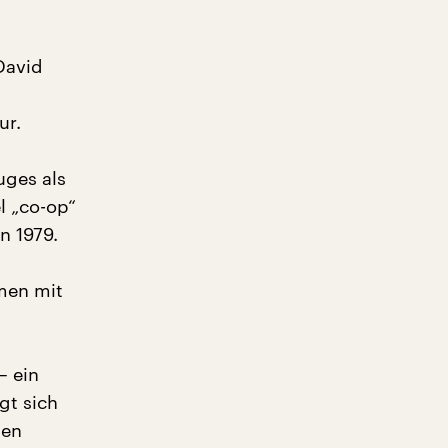
David
ur.
uges als
l „co-op“
n 1979.
men mit
– ein
gt sich
nen