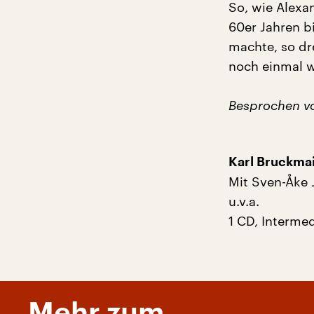
So, wie Alexa
60er Jahren b
machte, so dr
noch einmal we
Besprochen von
Karl Bruckmai
Mit Sven-Åke 
u.v.a.
1 CD, Interme
Mehr zum