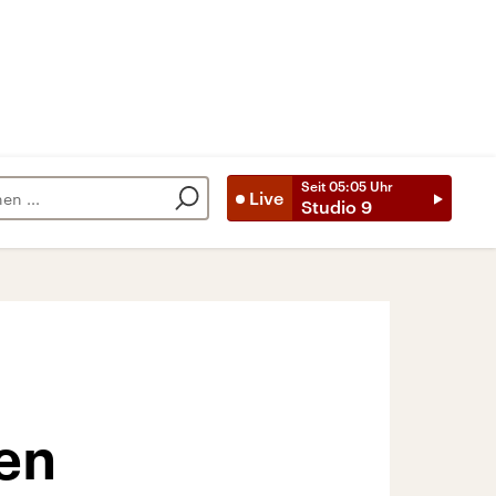
Seit
05:05
Uhr
Live
Studio 9
en