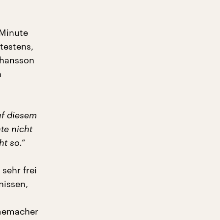
 Minute
testens,
ohansson
h
uf diesem
te nicht
ht so.“
sehr frei
nissen,
lmemacher