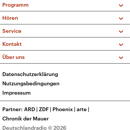
Programm
Vorschau und Rückschau
Hören
Sendungen und Podcasts
Livestream
Service
Musikliste
Frequenzen (UKW + DAB+)
FAQ
Kontakt
Kakadu – Das Kinderprogramm
Apps
Archiv
Hörerservice
Über uns
Newsletter
Social Media
Deutschlandradio
RSS
Datenschutzerklärung
Presse
Veranstaltungen
Nutzungsbedingungen
Karriere
Impressum
Transparenz
Korrekturen und Richtigstellungen
Partner
ARD
|
ZDF
|
Phoenix
|
arte
|
Barrierefreiheit
Chronik der Mauer
Deutschlandradio © 2026