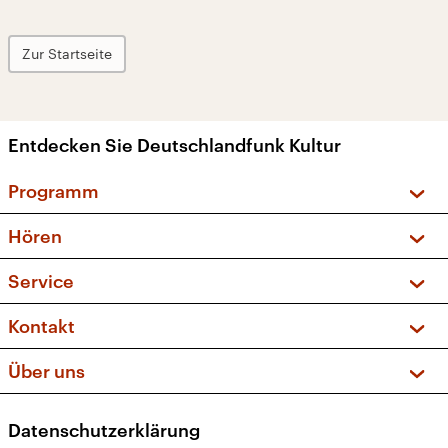
Zur Startseite
Entdecken Sie Deutschlandfunk Kultur
Programm
Vorschau und Rückschau
Hören
Sendungen und Podcasts
Livestream
Service
Musikliste
Frequenzen (UKW + DAB+)
FAQ
Kontakt
Kakadu – Das Kinderprogramm
Apps
Archiv
Hörerservice
Über uns
Newsletter
Social Media
Deutschlandradio
RSS
Datenschutzerklärung
Presse
Veranstaltungen