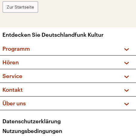
Zur Startseite
Entdecken Sie Deutschlandfunk Kultur
Programm
Vorschau und Rückschau
Hören
Sendungen und Podcasts
Livestream
Service
Musikliste
Frequenzen (UKW + DAB+)
FAQ
Kontakt
Kakadu – Das Kinderprogramm
Apps
Archiv
Hörerservice
Über uns
Newsletter
Social Media
Deutschlandradio
RSS
Datenschutzerklärung
Presse
Veranstaltungen
Nutzungsbedingungen
Karriere