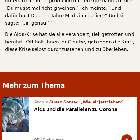
untersuchte mich gründlich und meinte dann zu mir:
´Du musst mal richtig weinen.` Ich meinte: ´Und
dafür hast Du acht Jahre Medizin studiert?‘ Und sie
sagte: ´Ja, genau.`“
Die Aids-Krise hat sie alle verändert, tief getroffen und
berührt. Oft half ihnen ihr Glaube, gab ihnen die Kraft,
diese Krise selbst durchzustehen und zu überleben.
Mehr zum Thema
Susan Sontag: „Wie wir jetzt leben“
Aids und die Parallelen zu Corona
05:16 Minuten