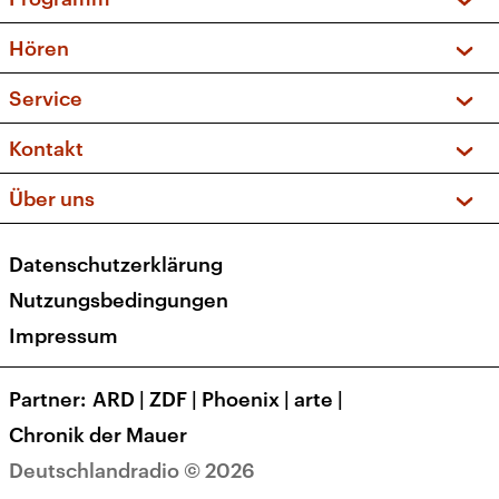
Vorschau und Rückschau
Hören
Sendungen und Podcasts
Livestream
Service
Musikliste
Frequenzen (UKW + DAB+)
FAQ
Kontakt
Kakadu – Das Kinderprogramm
Apps
Archiv
Hörerservice
Über uns
Newsletter
Social Media
Deutschlandradio
RSS
Datenschutzerklärung
Presse
Veranstaltungen
Nutzungsbedingungen
Karriere
Impressum
Transparenz
Korrekturen und Richtigstellungen
Partner
ARD
|
ZDF
|
Phoenix
|
arte
|
Barrierefreiheit
Chronik der Mauer
Deutschlandradio © 2026