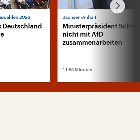
agswahlen 2026
Sachsen-Anhalt
as Deutschland
Ministerpräsident Schulze
te
nicht mit AfD
zusammenarbeiten
11:55 Minuten