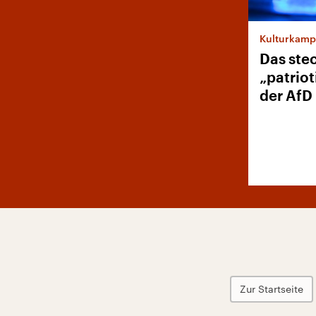
Kulturkamp
Das stec
„patriot
der AfD
Zur Startseite