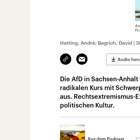
Am
Pr
Hatting, André; Begrich, David
|
3
Link
Email
Audio her
kopieren/teilen
Die AfD in Sachsen-Anhalt
radikalen Kurs mit Schwerp
aus. Rechtsextremismus-Ex
politischen Kultur.
Aus dem Podcast