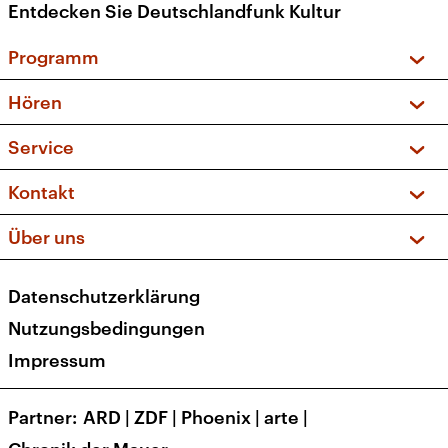
Entdecken Sie Deutschlandfunk Kultur
Programm
Vorschau und Rückschau
Hören
Sendungen und Podcasts
Livestream
Service
Musikliste
Frequenzen (UKW + DAB+)
FAQ
Kontakt
Kakadu – Das Kinderprogramm
Apps
Archiv
Hörerservice
Über uns
Newsletter
Social Media
Deutschlandradio
RSS
Datenschutzerklärung
Presse
Veranstaltungen
Nutzungsbedingungen
Karriere
Impressum
Transparenz
Korrekturen und Richtigstellungen
Partner
ARD
|
ZDF
|
Phoenix
|
arte
|
Barrierefreiheit