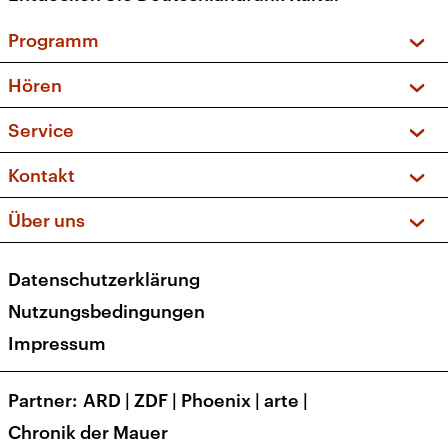
Programm
Vorschau und Rückschau
Hören
Sendungen und Podcasts
Livestream
Service
Musikliste
Frequenzen (UKW + DAB+)
FAQ
Kontakt
Kakadu – Das Kinderprogramm
Apps
Archiv
Hörerservice
Über uns
Newsletter
Social Media
Deutschlandradio
RSS
Datenschutzerklärung
Presse
Veranstaltungen
Nutzungsbedingungen
Karriere
Impressum
Transparenz
Korrekturen und Richtigstellungen
Partner
ARD
|
ZDF
|
Phoenix
|
arte
|
Barrierefreiheit
Chronik der Mauer