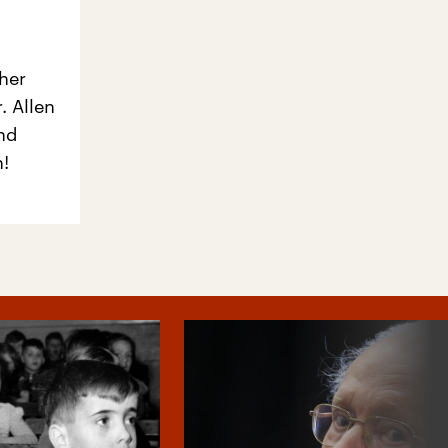
her
 Allen
nd
!