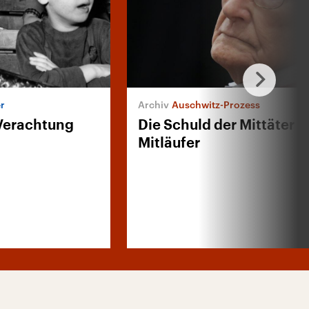
r
Auschwitz-Prozess
 Verachtung
Die Schuld der Mittäter 
Mitläufer