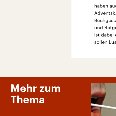
haben auc
Adventska
Buchgesch
und Ratge
ist dabei
sollen Lu
Mehr zum
Thema