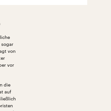
n
liche
 sogar
agt von
ter
ber vor
n die
at auf
ließlich
oristen