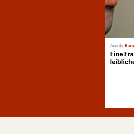
Bund
Eine Fra
leiblich