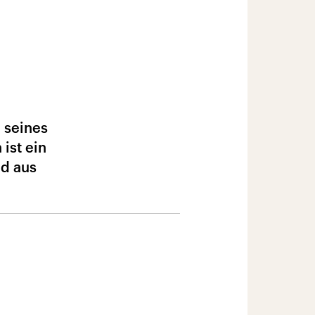
 seines
ist ein
d aus