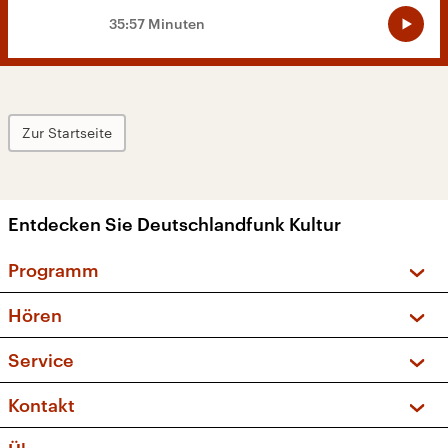
35:57 Minuten
Zur Startseite
Entdecken Sie Deutschlandfunk Kultur
Programm
Vorschau und Rückschau
Hören
Sendungen und Podcasts
Livestream
Service
Musikliste
Frequenzen (UKW + DAB+)
FAQ
Kontakt
Kakadu – Das Kinderprogramm
Apps
Archiv
Hörerservice