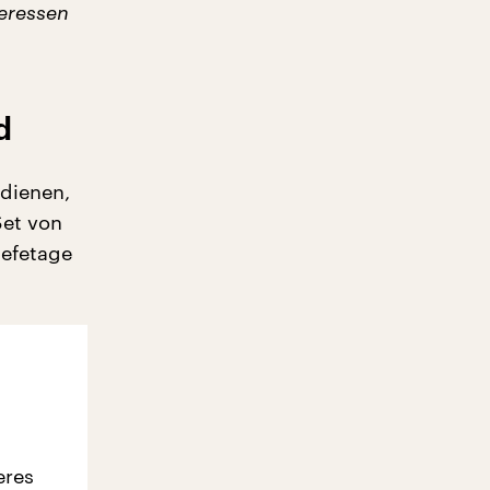
teressen
d
dienen,
Set von
hefetage
eres