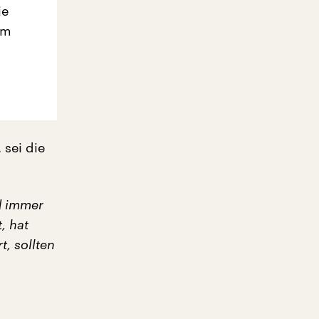
ie
em
 sei die
d immer
, hat
t, sollten