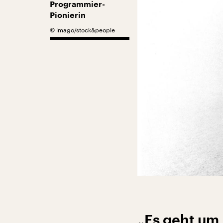
Programmier-
Pionierin
©
imago/stock&people
„Es geht um 