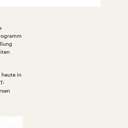
e
 Programm
dlung
iten
 heute in
T-
rsen