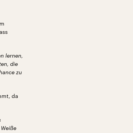
em
ass
n lernen,
en, die
Chance zu
mmt, da
s
. Weiße