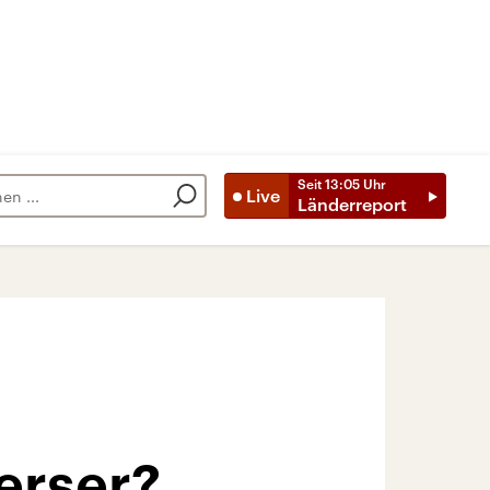
Seit
13:05
Uhr
Live
Länderreport
erser?