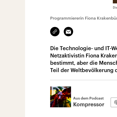
Di
Programmiererin Fiona Krakenbü
Link
Email
kopieren/teilen
Die Technologie- und IT-We
Netzaktivistin Fiona Krak
bestimmt, aber die Mensche
Teil der Weltbevölkerung d
Aus dem Podcast
Kompressor