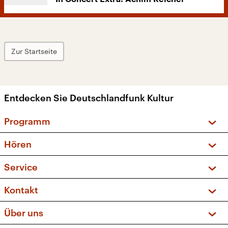
Zur Startseite
Entdecken Sie Deutschlandfunk Kultur
Programm
Vorschau und Rückschau
Hören
Sendungen und Podcasts
Livestream
Service
Musikliste
Frequenzen (UKW + DAB+)
FAQ
Kontakt
Kakadu – Das Kinderprogramm
Apps
Archiv
Hörerservice
Über uns
Newsletter
Social Media