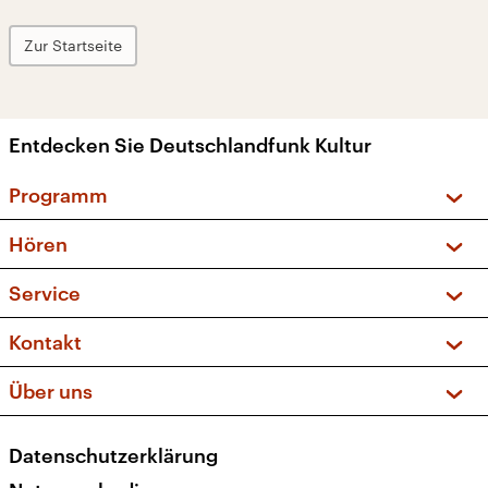
Zur Startseite
Entdecken Sie Deutschlandfunk Kultur
Programm
Vorschau und Rückschau
Hören
Sendungen und Podcasts
Livestream
Service
Musikliste
Frequenzen (UKW + DAB+)
FAQ
Kontakt
Kakadu – Das Kinderprogramm
Apps
Archiv
Hörerservice
Über uns
Newsletter
Social Media
Deutschlandradio
RSS
Datenschutzerklärung
Presse
Veranstaltungen