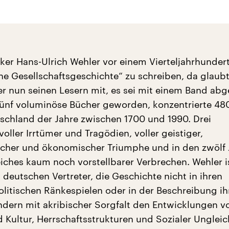
riker Hans-Ulrich Wehler vor einem Vierteljahrhunder
he Gesellschaftsgeschichte“ zu schreiben, da glaubt
 er nun seinen Lesern mit, es sei mit einem Band ab
fünf voluminöse Bücher geworden, konzentrierte 48
schland der Jahre zwischen 1700 und 1990. Drei
oller Irrtümer und Tragödien, voller geistiger,
icher und ökonomischer Triumphe und in den zwölf 
eiches kaum noch vorstellbarer Verbrechen. Wehler is
deutschen Vertreter, die Geschichte nicht in ihren
olitischen Ränkespielen oder in der Beschreibung ihr
ondern mit akribischer Sorgfalt den Entwicklungen v
d Kultur, Herrschaftsstrukturen und Sozialer Ungleic