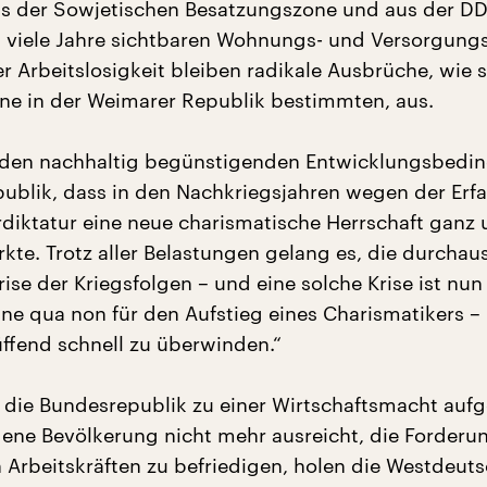
us der Sowjetischen Besatzungszone und aus der D
h viele Jahre sichtbaren Wohnungs- und Versorgung
 Arbeitslosigkeit bleiben radikale Ausbrüche, wie s
ene in der Weimarer Republik bestimmten, aus.
u den nachhaltig begünstigenden Entwicklungsbedi
ublik, dass in den Nachkriegsjahren wegen der Erf
rdiktatur eine neue charismatische Herrschaft ganz 
rkte. Trotz aller Belastungen gelang es, die durchau
Krise der Kriegsfolgen – und eine solche Krise ist nu
ine qua non für den Aufstieg eines Charismatikers –
ffend schnell zu überwinden.“
s die Bundesrepublik zu einer Wirtschaftsmacht auf
igene Bevölkerung nicht mehr ausreicht, die Forderu
h Arbeitskräften zu befriedigen, holen die Westdeut