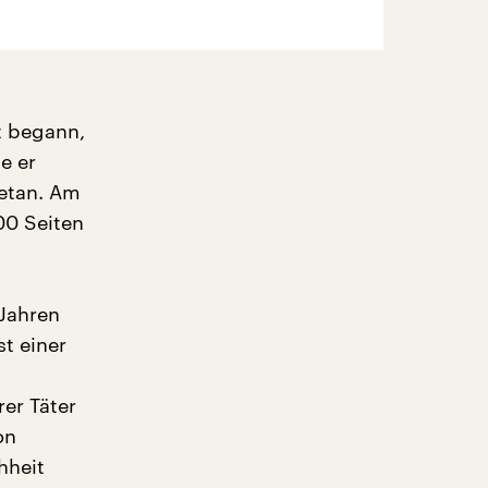
t begann,
e er
getan. Am
00 Seiten
Jahren
t einer
er Täter
on
hheit