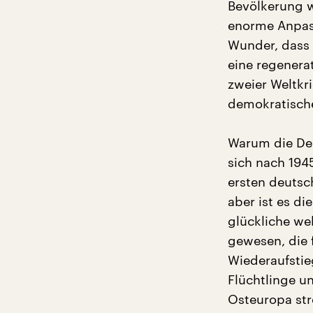
Bevölkerung 
enorme Anpass
Wunder, dass 
eine regenerat
zweier Weltkr
demokratisch
Warum die De
sich nach 194
ersten deutsc
aber ist es di
glückliche we
gewesen, die 
Wiederaufstie
Flüchtlinge u
Osteuropa str