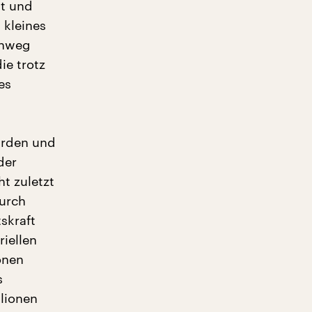
t und
 kleines
inweg
ie trotz
es
urden und
der
t zuletzt
durch
skraft
iellen
onen
s
llionen