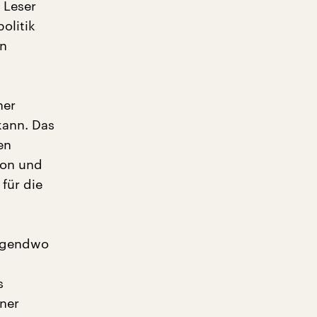
 Leser
olitik
en
her
kann. Das
en
ion und
für die
irgendwo
s
iner