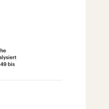
che
lysiert
949 bis