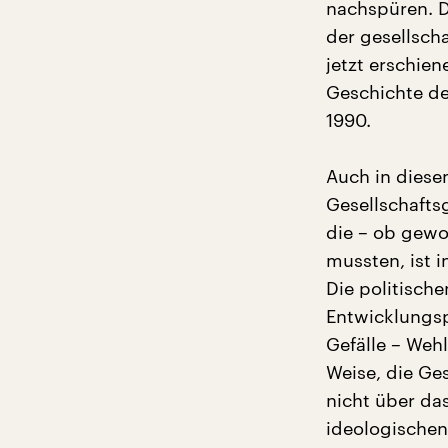
nachspüren. D
der gesellsch
jetzt erschien
Geschichte de
1990.
Auch in diese
Gesellschafts
die – ob gewol
mussten, ist i
Die politisch
Entwicklungspr
Gefälle – Wehl
Weise, die Ge
nicht über das
ideologischen