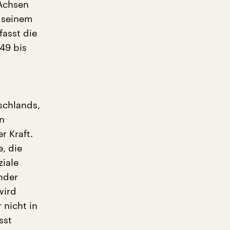
 Achsen
n seinem
fasst die
49 bis
schlands,
en
r Kraft.
, die
ziale
ender
wird
 nicht in
sst