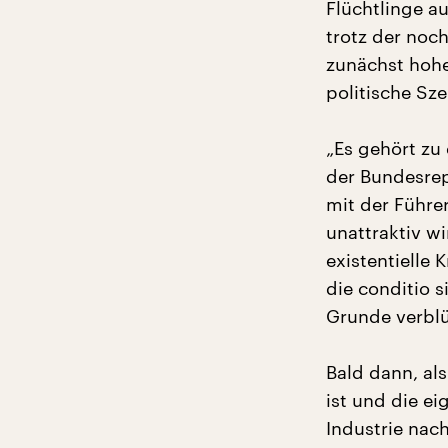
Flüchtlinge a
trotz der noc
zunächst hoher
politische Sz
„Es gehört z
der Bundesrep
mit der Führe
unattraktiv wi
existentielle 
die conditio s
Grunde verblü
Bald dann, al
ist und die e
Industrie nac