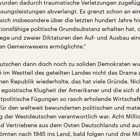
wurden dadurch traumatische Verletzungen zugefüg
ungsleistungen abverlangt. Es grenzt schon an ein
sich insbesondere über die letzten hundert Jahre h
ionsfähige politische Grundsubstanz erhalten hat, d
iege und zweier Diktaturen den Auf- und Ausbau ein
en Gemeinwesens ermöglichte.“
utschen dann doch noch zu soliden Demokraten w
5 im Westteil des geteilten Landes nicht das Drama 
hen Republik wiederholte, das hat viele Gründe. Nich
e egoistische Klugheit der Amerikaner und die sich 
ltpolitische Fügungen so rasch erholende Wirtschaft
für den weltweit bewunderten politischen und mater
g der Westdeutschen verantwortlich war. Acht Milli
nd Vertriebene aus dem Osten Deutschlands und au
ömten nach 1945 ins Land, bald folgen rund drei Mi