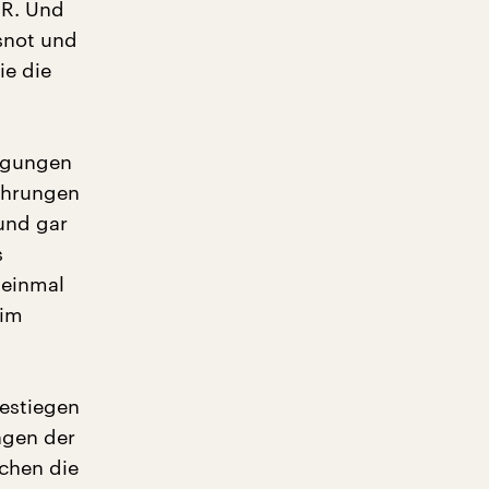
DR. Und
snot und
ie die
ngungen
ahrungen
und gar
s
n einmal
 im
gestiegen
ngen der
schen die