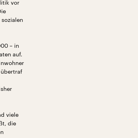
itik vor
Die
 sozialen
00 – in
ten auf.
Einwohner
 übertraf
isher
nd viele
t, die
en