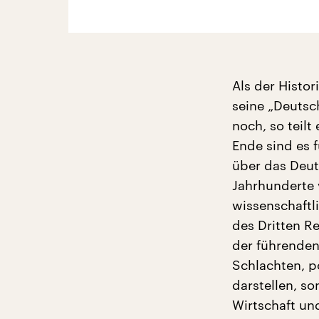
Als der Histo
seine „Deutsc
noch, so teilt
Ende sind es 
über das Deut
Jahrhunderte v
wissenschaftl
des Dritten R
der führenden 
Schlachten, p
darstellen, s
Wirtschaft un