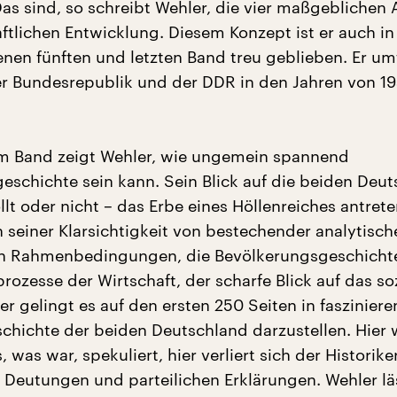
as sind, so schreibt Wehler, die vier maßgeblichen
aftlichen Entwicklung. Diesem Konzept ist er auch i
enen fünften und letzten Band treu geblieben. Er um
r Bundesrepublik und der DDR in den Jahren von 19
m Band zeigt Wehler, wie ungemein spannend
geschichte sein kann. Sein Blick auf die beiden Deut
lt oder nicht – das Erbe eines Höllenreiches antret
n seiner Klarsichtigkeit von bestechender analytische
en Rahmenbedingungen, die Bevölkerungsgeschichte
ozesse der Wirtschaft, der scharfe Blick auf das so
er gelingt es auf den ersten 250 Seiten in faszinier
schichte der beiden Deutschland darzustellen. Hier 
, was war, spekuliert, hier verliert sich der Historiker
 Deutungen und parteilichen Erklärungen. Wehler lä