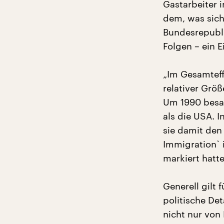
Gastarbeiter i
dem, was sich
Bundesrepublik
Folgen – ein
„Im Gesamteff
relativer Grö
Um 1990 besaß
als die USA. I
sie damit den
Immigration` 
markiert hatte
Generell gilt 
politische De
nicht nur von