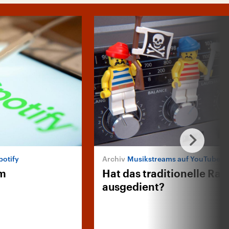
potify
Musikstreams auf YouTube
um
Hat das traditionelle Rad
ausgedient?