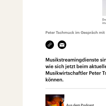
De
im
Peter Tschmuck im Gespräch mit 
Link
Email
kopieren/teilen
Musikstreamingdienste sind
wie sich jetzt beim aktuel
Musikwirtschaftler Peter 
können.
Aus dem Podcast