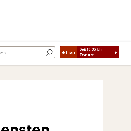
Seit
15:05
Uhr
Live
Tonart
iensten