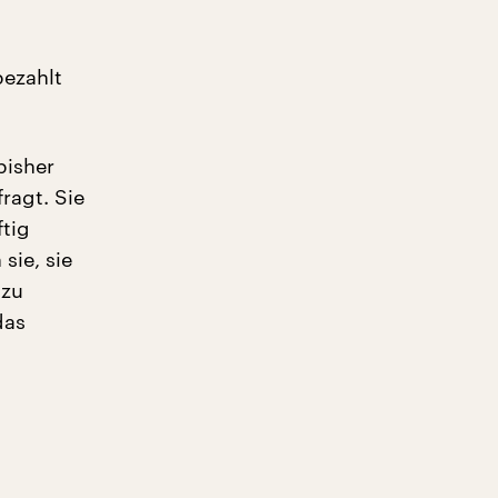
bezahlt
bisher
ragt. Sie
ftig
ie, sie
 zu
das