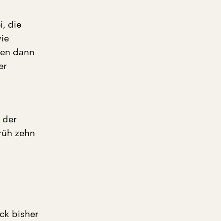
, die
wie
nen dann
er
 der
rüh zehn
ck bisher