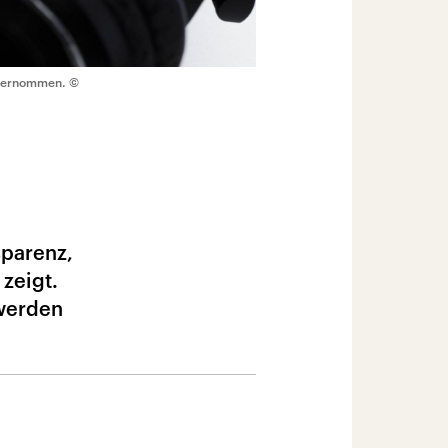
übernommen.
©
sparenz,
 zeigt.
 werden