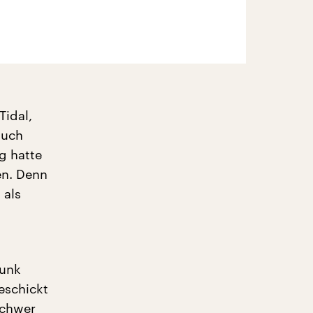
Tidal,
auch
g hatte
en. Denn
 als
funk
eschickt
schwer