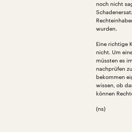
noch nicht sa
Schadenersatz
Rechteinhaber
wurden.
Eine richtige 
nicht. Um eine
müssten es im
nachprüfen z
bekommen eige
wissen, ob das
können Rechte
(ns)