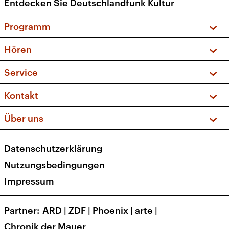
Entdecken Sie Deutschlandfunk Kultur
Programm
Vorschau und Rückschau
Hören
Sendungen und Podcasts
Livestream
Service
Musikliste
Frequenzen (UKW + DAB+)
FAQ
Kontakt
Kakadu – Das Kinderprogramm
Apps
Archiv
Hörerservice
Über uns
Newsletter
Social Media
Deutschlandradio
RSS
Datenschutzerklärung
Presse
Veranstaltungen
Nutzungsbedingungen
Karriere
Impressum
Transparenz
Korrekturen und Richtigstellungen
Partner
ARD
|
ZDF
|
Phoenix
|
arte
|
Barrierefreiheit
Chronik der Mauer