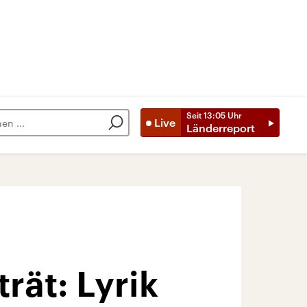
Seit
13:05
Uhr
Live
Länderreport
rät: Lyrik