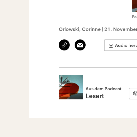
Po
Orlowski, Corinne
|
21. November
Link
Email
Audio her
kopieren/teilen
Aus dem Podcast
Lesart