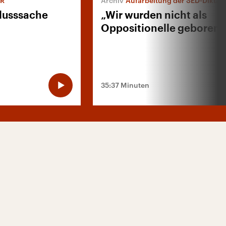
DR
Aufarbeitung der SED-Diktat
lusssache
„Wir wurden nicht als
Oppositionelle geboren“
35:37 Minuten