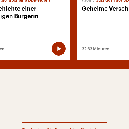
piel über eine DDR-Flucht
Suizide in der D
chichte einer
Geheime Versch
igen Bürgerin
ten
32:33 Minuten